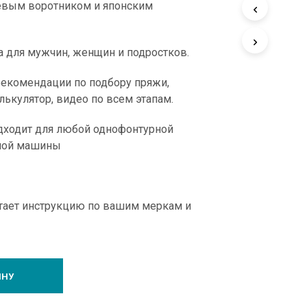
вым воротником и японским
У
С
Т
А
а для мужчин, женщин и подростков.
.
рекомендации по подбору пряжи,
лькулятор, видео по всем этапам.
дходит для любой однофонтурной
ной машины
тает инструкцию по вашим меркам и
ИНУ