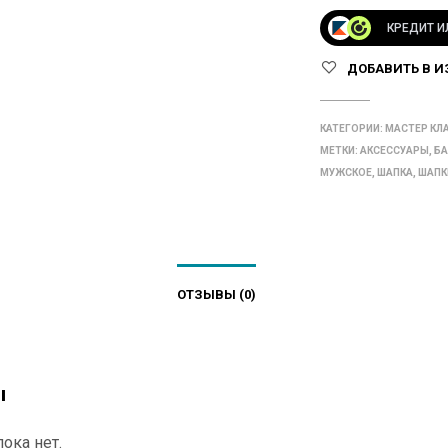
КРЕДИТ И
ДОБАВИТЬ В И
КАТЕГОРИИ:
МАСТЕР КЛ
МЕТКИ:
АКСЕССУАРЫ
,
БА
МУЖСКОЕ
,
ШАПКА
,
ШАПК
ОТЗЫВЫ (0)
ы
ока нет.