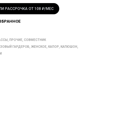
ЛИ РАССРОЧКА ОТ 108 ₽/МЕС
ЗБРАННОЕ
АССЫ
,
ПРОЧИЕ
,
СОВМЕСТНИК
ЗОВЫЙ ГАРДЕРОБ
,
ЖЕНСКОЕ
,
КАПОР
,
КАПЮШОН
,
И