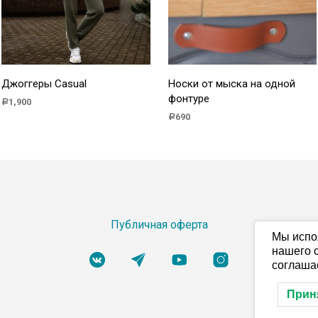
Джоггеры Casual
Носки от мыска на одной
фонтуре
1,900
Р
690
Р
В КОРЗИНУ
В КОРЗИНУ
Публичная оферта
Мы испо
нашего с
соглаша
Прин