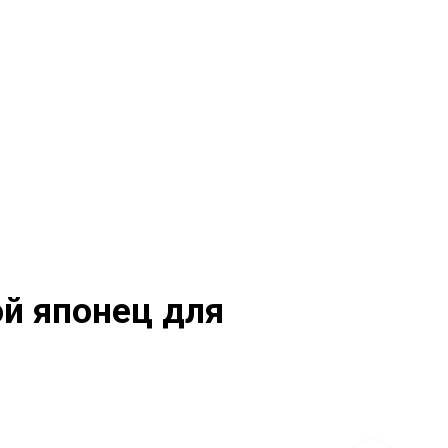
0
0
й японец для
К
О
Р
З
И
Н
А
П