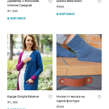
Джемпер с японским
Шапка бини Basic
плечом Самурай
890
Р
1,900
Р
В КОРЗИНУ
В КОРЗИНУ
Карди Simple Balance
Носки от мыска на
одной фонтуре
1,900
Р
690
Р