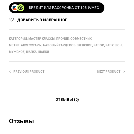
КРЕДИТ ИЛИ РАССРОЧКА ОТ 108 ₽/МЕС
ДОБАВИТЬ В ИЗБРАННОЕ
КАТЕГОРИИ:
МАСТЕР КЛАССЫ
,
ПРОЧИЕ
,
СОВМЕСТНИК
МЕТКИ:
АКСЕССУАРЫ
,
БАЗОВЫЙ ГАРДЕРОБ
,
ЖЕНСКОЕ
,
КАПОР
,
КАПЮШОН
,
МУЖСКОЕ
,
ШАПКА
,
ШАПКИ
PREVIOUS PRODUCT
NEXT PRODUCT
ОТЗЫВЫ (0)
Отзывы