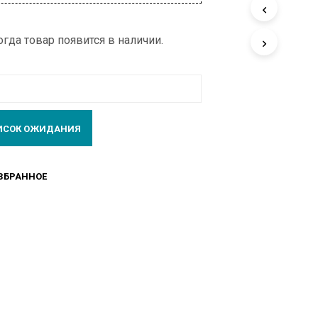
У
С
Т
гда товар появится в наличии.
А
.
ЗБРАННОЕ