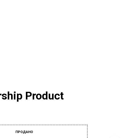
0
0
ship Product
К
О
Р
З
И
Н
А
ПРОДАНО
П