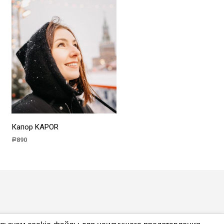
Капор KAPOR
890
Р
В КОРЗИНУ