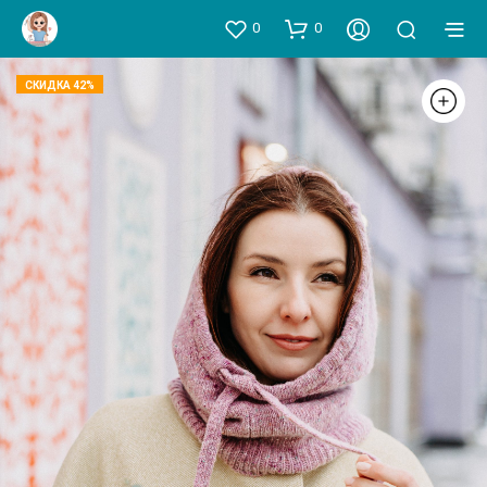
0
0
СКИДКА 42%