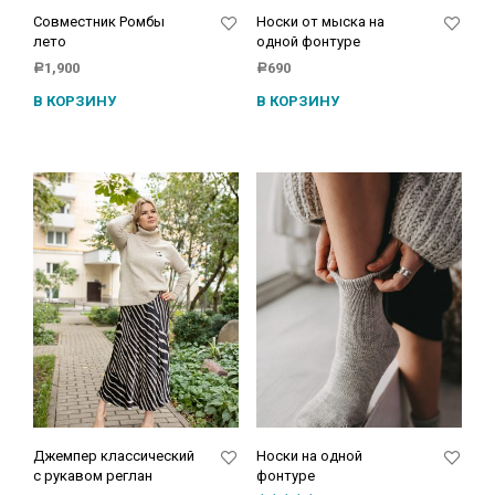
Совместник Ромбы
Носки от мыска на
лето
одной фонтуре
1,900
690
Р
Р
В КОРЗИНУ
В КОРЗИНУ
Джемпер классический
Носки на одной
с рукавом реглан
фонтуре