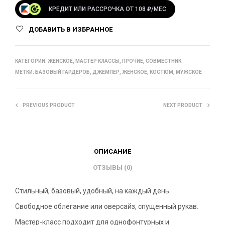
КРЕДИТ ИЛИ РАССРОЧКА ОТ 108 ₽/МЕС
ДОБАВИТЬ В ИЗБРАННОЕ
КАТЕГОРИИ:
ЖЕНСКОЕ
,
МАСТЕР КЛАССЫ
,
ПРОЧИЕ
,
СОВМЕСТНИК
МЕТКИ:
БАЗОВЫЙ ГАРДЕРОБ
,
ДЖЕМПЕР
,
ЖЕНСКОЕ
,
КОСТЮМ
,
МУЖСКОЕ
PREVIOUS PRODUCT
NEXT PRODUCT
ОПИСАНИЕ
ОТЗЫВЫ (0)
Стильный, базовый, удобный, на каждый день.
Свободное облегание или оверсайз, спущенный рукав.
Мастер-класс подходит для однофонтурных и