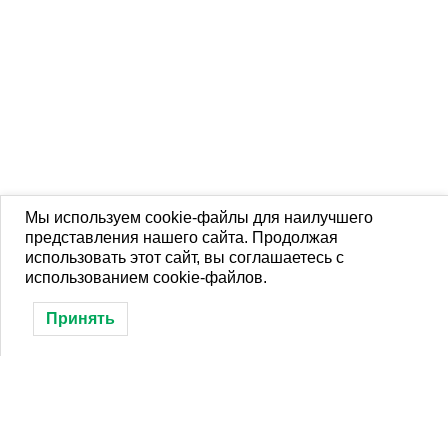
ДЛЯ СПИЦ!
Мы используем cookie-файлы для наилучшего
Погон классический
Кардиган SOUL
представления нашего сайта. Продолжая
1,900
1,900
использовать этот сайт, вы соглашаетесь с
Р
Р
использованием cookie-файлов.
В КОРЗИНУ
В КОРЗИНУ
Принять