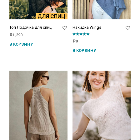
ДЛЯ СПИЦ!
Топ Лодочка для спиц
Накидка Wings
1,290
Р
Оценка
0
Р
5.00
В КОРЗИНУ
из 5
В КОРЗИНУ