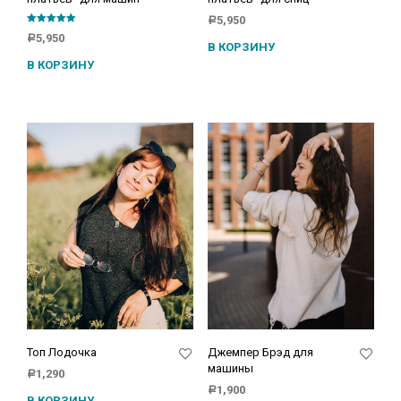
5,950
Р
Оценка
5,950
Р
5.00
В КОРЗИНУ
из 5
В КОРЗИНУ
Топ Лодочка
Джемпер Брэд для
машины
1,290
Р
1,900
Р
В КОРЗИНУ