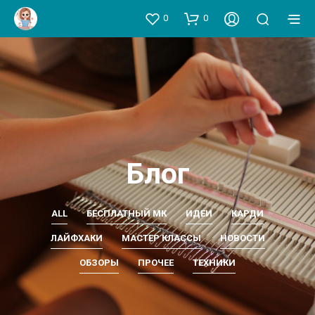
0
0
Блог
ALL
БЕСПЛАТНЫЙ МК
ИДЕИ
КАРДИ
ЛАЙФХАКИ
МАСТЕР КЛАССЫ
НОВОСТИ
ОБЗОРЫ
ПРОЧЕЕ
ТЕХНИКИ