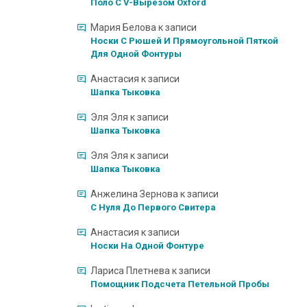
Поло С V-Вырезом Oxford
Мария Белова
к записи
Носки С Рюшей И Прямоугольной Пяткой
Для Одной Фонтуры
Анастасия
к записи
Шапка Тыковка
Эля Эля
к записи
Шапка Тыковка
Эля Эля
к записи
Шапка Тыковка
Анжелина Зернова
к записи
С Нуля До Первого Свитера
Анастасия
к записи
Носки На Одной Фонтуре
Лариса Плетнева
к записи
Помощник Подсчета Петельной Пробы