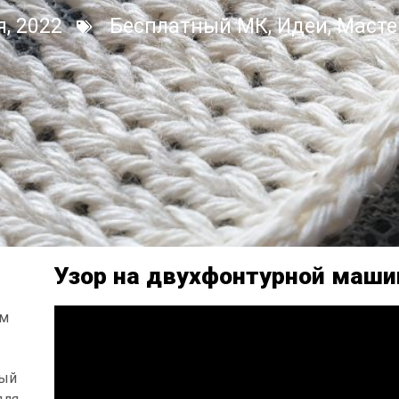
, 2022
Бесплатный МК
,
Идеи
,
Масте
Узор на двухфонтурной маши
ам
ный