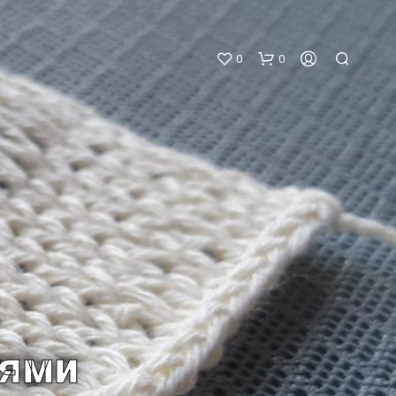
0
0
К
О
Р
З
И
лями
Н
А
П