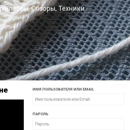
У
р классы
,
Обзоры
,
Техники
С
Т
А
.
не
ИМЯ ПОЛЬЗОВАТЕЛЯ ИЛИ EMAIL
ПАРОЛЬ